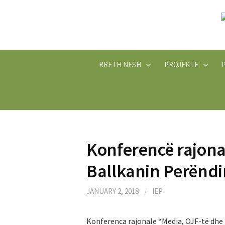
Skip
to
content
RRETH NESH
PROJEKTE
Konferencë rajona
Ballkanin Perënd
JANUARY 2, 2018
/
IEP
Konferenca rajonale “Media, OJF-të dhe 