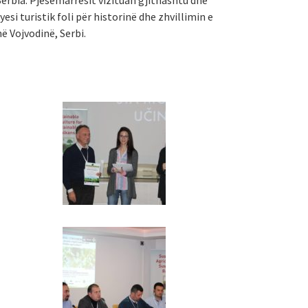
erbia. Pjesëmarrësit vizituan gjithashtu dhe
esi turistik foli për historinë dhe zhvillimin e
ë Vojvodinë, Serbi.