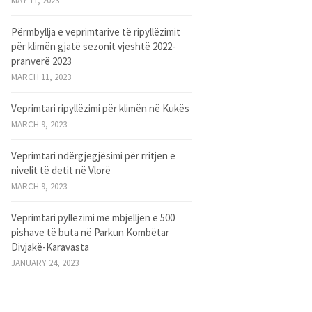
MAY 11, 2023
Përmbyllja e veprimtarive të ripyllëzimit
për klimën gjatë sezonit vjeshtë 2022-
pranverë 2023
MARCH 11, 2023
Veprimtari ripyllëzimi për klimën në Kukës
MARCH 9, 2023
Veprimtari ndërgjegjësimi për rritjen e
nivelit të detit në Vlorë
MARCH 9, 2023
Veprimtari pyllëzimi me mbjelljen e 500
pishave të buta në Parkun Kombëtar
Divjakë-Karavasta
JANUARY 24, 2023