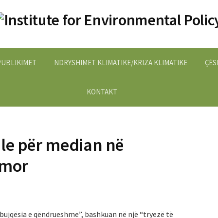
PUBLIKIMET
NDRYSHIMET KLIMATIKE/KRIZA KLIMATIKE
ÇËS
KONTAKT
le për median në
imor
bujqësia e qëndrueshme”, bashkuan në një “tryezë të