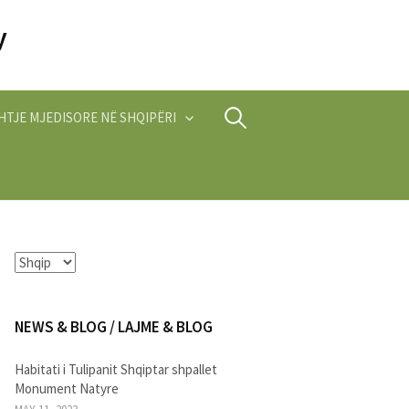
Search
HTJE MJEDISORE NË SHQIPËRI
for:
NEWS & BLOG / LAJME & BLOG
Habitati i Tulipanit Shqiptar shpallet
Monument Natyre