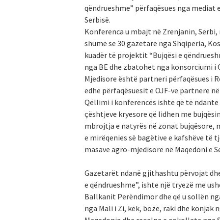
qëndrueshme” përfaqësues nga mediat e 
Serbisë.
Konferenca u mbajt në Zrenjanin, Serbi,
shumë se 30 gazetarë nga Shqipëria, Koso
kuadër të projektit “Bujqësi e qëndrues
nga BE dhe zbatohet nga konsorciumi i O
Mjedisore është partneri përfaqësues i 
edhe përfaqësuesit e OJF-ve partnere në
Qëllimi i konferencës ishte që të ndant
çështjeve kryesore që lidhen me bujqësi
mbrojtja e natyrës në zonat bujqësore, 
e mirëqenies së bagëtive e kafshëve të tj
masave agro-mjedisore në Maqedoni e Se
Gazetarët ndanë gjithashtu përvojat dhe 
e qëndrueshme”, ishte një tryezë me us
Ballkanit Perëndimor dhe që u sollën nga 
nga Mali i Zi, kek, bozë, raki dhe konjak 