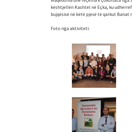
Maqedonia dhe reçelna e çokollata nga S
kështjellën Kashtel në Eçka, ku udhërrëfy
bujqësisë në këtë pjesë të qarkut Banat n
Foto nga aktiviteti: