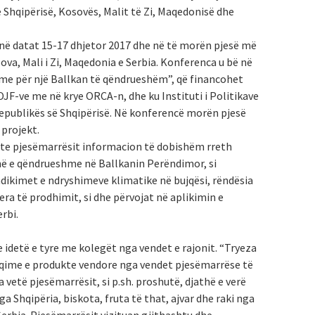
Shqipërisë, Kosovës, Malit të Zi, Maqedonisë dhe
 në datat 15-17 dhjetor 2017 dhe në të morën pjesë më
va, Mali i Zi, Maqedonia e Serbia. Konferenca u bë në
hme për një Ballkan të qëndrueshëm”, që financohet
JF-ve me në krye ORCA-n, dhe ku Instituti i Politikave
Republikës së Shqipërisë. Në konferencë morën pjesë
 projekt.
e te pjesëmarrësit informacion të dobishëm rreth
në e qëndrueshme në Ballkanin Perëndimor, si
ndikimet e ndryshimeve klimatike në bujqësi, rëndësia
era të prodhimit, si dhe përvojat në aplikimin e
rbi.
idetë e tyre me kolegët nga vendet e rajonit. “Tryeza
hqime e produkte vendore nga vendet pjesëmarrëse të
vetë pjesëmarrësit, si p.sh. proshutë, djathë e verë
nga Shqipëria, biskota, fruta të that, ajvar dhe raki nga