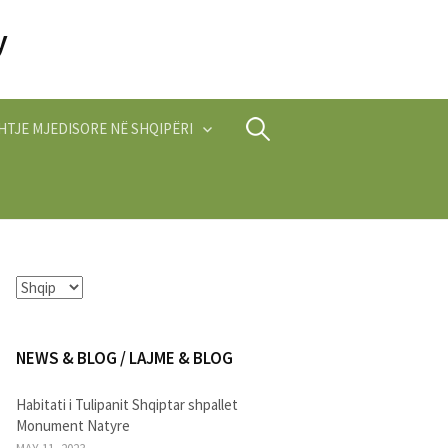
Search
HTJE MJEDISORE NË SHQIPËRI
for:
NEWS & BLOG / LAJME & BLOG
Habitati i Tulipanit Shqiptar shpallet
Monument Natyre