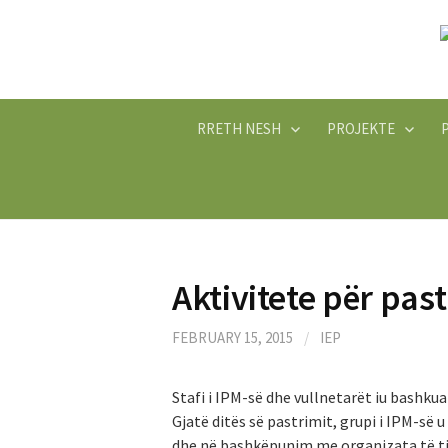
Skip
to
content
RRETH NESH
PROJEKTE
Aktivitete për pas
FEBRUARY 15, 2015
/
IEP
Stafi i IPM-së dhe vullnetarët iu bashku
Gjatë ditës së pastrimit, grupi i IPM-së u
dhe në bashkëpunim me organizata të tje