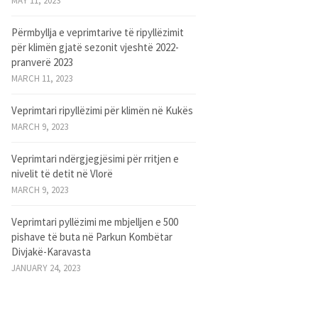
MAY 11, 2023
Përmbyllja e veprimtarive të ripyllëzimit
për klimën gjatë sezonit vjeshtë 2022-
pranverë 2023
MARCH 11, 2023
Veprimtari ripyllëzimi për klimën në Kukës
MARCH 9, 2023
Veprimtari ndërgjegjësimi për rritjen e
nivelit të detit në Vlorë
MARCH 9, 2023
Veprimtari pyllëzimi me mbjelljen e 500
pishave të buta në Parkun Kombëtar
Divjakë-Karavasta
JANUARY 24, 2023