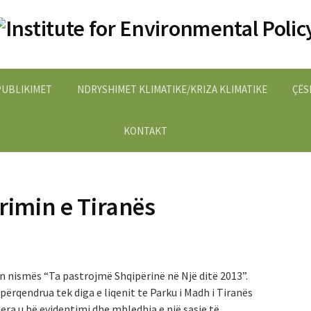
PUBLIKIMET
NDRYSHIMET KLIMATIKE/KRIZA KLIMATIKE
ÇËS
KONTAKT
trimin e Tiranës
an nismës “Ta pastrojmë Shqipërinë në Një ditë 2013”.
 përqendrua tek diga e liqenit te Parku i Madh i Tiranës
ra u bë evidentimi dhe mbledhja e një sasie të