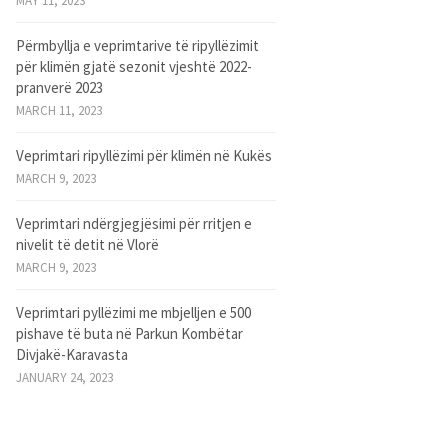
MAY 11, 2023
Përmbyllja e veprimtarive të ripyllëzimit
për klimën gjatë sezonit vjeshtë 2022-
pranverë 2023
MARCH 11, 2023
Veprimtari ripyllëzimi për klimën në Kukës
MARCH 9, 2023
Veprimtari ndërgjegjësimi për rritjen e
nivelit të detit në Vlorë
MARCH 9, 2023
Veprimtari pyllëzimi me mbjelljen e 500
pishave të buta në Parkun Kombëtar
Divjakë-Karavasta
JANUARY 24, 2023