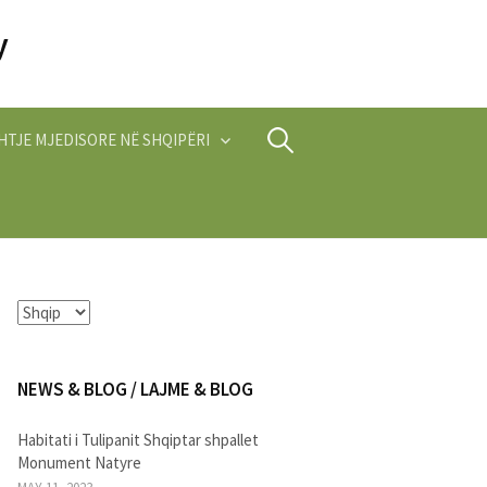
Search
HTJE MJEDISORE NË SHQIPËRI
for:
NEWS & BLOG / LAJME & BLOG
Habitati i Tulipanit Shqiptar shpallet
Monument Natyre