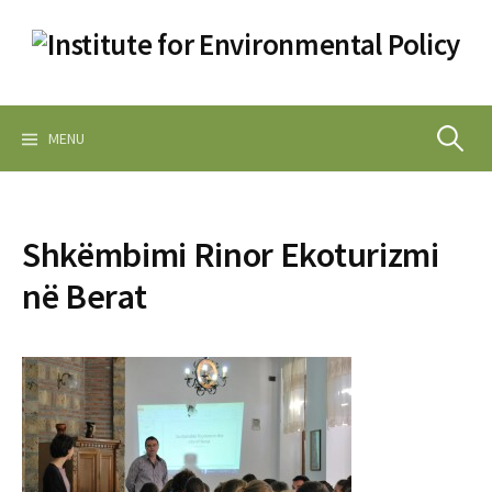
Skip
to
content
Search
MENU
for:
Shkëmbimi Rinor Ekoturizmi
në Berat