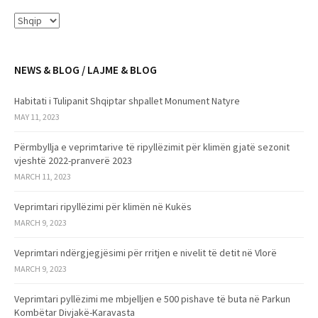
NEWS & BLOG / LAJME & BLOG
Habitati i Tulipanit Shqiptar shpallet Monument Natyre
MAY 11, 2023
Përmbyllja e veprimtarive të ripyllëzimit për klimën gjatë sezonit
vjeshtë 2022-pranverë 2023
MARCH 11, 2023
Veprimtari ripyllëzimi për klimën në Kukës
MARCH 9, 2023
Veprimtari ndërgjegjësimi për rritjen e nivelit të detit në Vlorë
MARCH 9, 2023
Veprimtari pyllëzimi me mbjelljen e 500 pishave të buta në Parkun
Kombëtar Divjakë-Karavasta