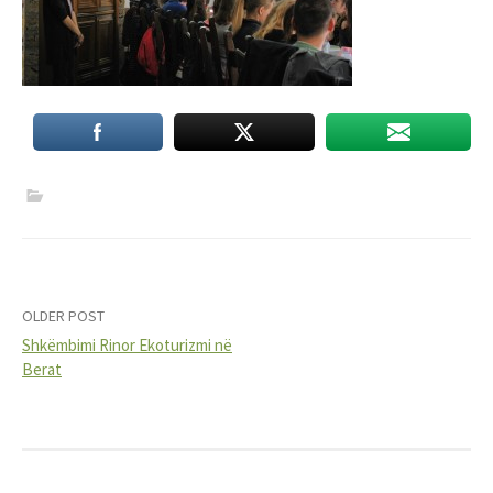
Post
OLDER POST
Shkëmbimi Rinor Ekoturizmi në
navigation
Berat